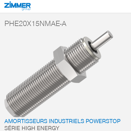
Démarrage
Produits
Composants
Technique d’amortissement
Amorti
PHE20X15NMAE-A
AMORTISSEURS INDUSTRIELS POWERSTOP
SÉRIE HIGH ENERGY