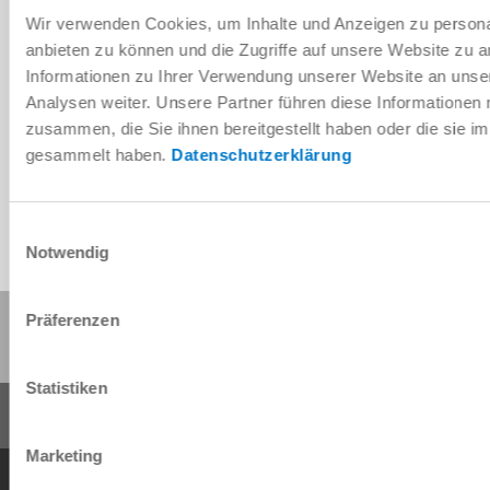
Wir verwenden Cookies, um Inhalte und Anzeigen zu personal
anbieten zu können und die Zugriffe auf unsere Website zu 
Informationen zu Ihrer Verwendung unserer Website an unse
Télécharger les données de CAO
Analysen weiter. Unsere Partner führen diese Informationen
zusammen, die Sie ihnen bereitgestellt haben oder die sie 
Télécharger
gesammelt haben.
Datenschutzerklärung
Einwilligungsauswahl
Notwendig
Partager cette page :
Präferenzen
Statistiken
Marketing
Conditions générales de vente
Protection des données
Mentions légales