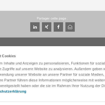
Partager cette page :
t Cookies
 Inhalte und Anzeigen zu personalisieren, Funktionen für sozia
Service & contact
Qui sommes-nous
e Zugriffe auf unsere Website zu analysieren. Außerdem geben w
Interlocuteurs
THE KNOW-HOW FA
rwendung unserer Website an unsere Partner für soziale Medien
Contact du service
Histoire
re Partner führen diese Informationen möglicherweise mit weite
Formulaire de contact
Localités
ereitgestellt haben oder die sie im Rahmen Ihrer Nutzung der D
Pré-vente
Salons et événement
chutzerklärung
Service
Gestion de la qualité,
l'environnement
Fourniture / téléchargement de
données
Zimmer Group Award