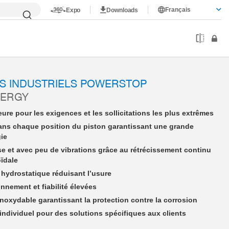
Français
Expo
Downloads
PHE20X15NMBS-A
S INDUSTRIELS POWERSTOP
NERGY
ure pour les exigences et les sollicitations les plus extrêmes
ans chaque position du piston garantissant une grande
gie
se et avec peu de vibrations grâce au rétrécissement continu
oïdale
hydrostatique réduisant l’usure
nnement et fiabilité élevées
 inoxydable garantissant la protection contre la corrosion
dividuel pour des solutions spécifiques aux clients