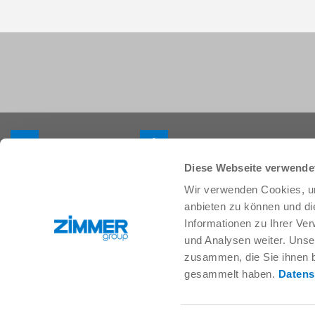
+33 388 833896
info.fr@zimmer-group.com
Diese Webseite verwende
Wir verwenden Cookies, um
Secteurs
Produits
anbieten zu können und di
Mobilité
Nouveautés
Informationen zu Ihrer Ve
Construction de machineset
Composants
und Analysen weiter. Unse
d’installations
Solutions système
zusammen, die Sie ihnen b
Biens de consommation
Technique des procédés
gesammelt haben.
Datens
Logistique
SOFT CLOSE
Biologie
Services numériques
Électronique
Moteur de recherche pour