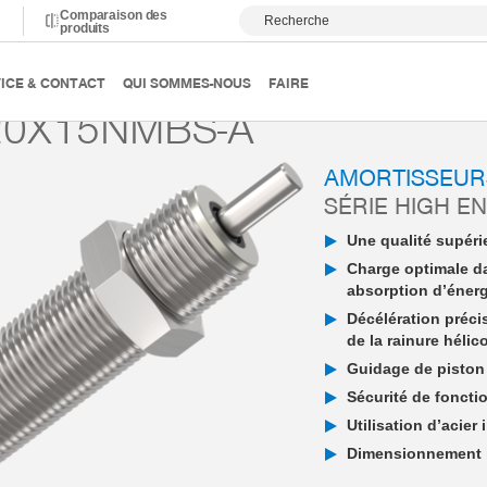
Comparaison des
Recherche
produits
ortissement
Amortisseur industriel PowerStop
High Energy
ICE & CONTACT
QUI SOMMES-NOUS
FAIRE
20X15NMBS-A
AMORTISSEUR
SÉRIE HIGH E
Une qualité supérie
Charge optimale d
absorption d’éner
Décélération préci
de la rainure hélic
Guidage de piston 
Sécurité de fonctio
Utilisation d’acier
Dimensionnement in