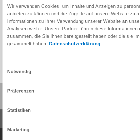
Wir verwenden Cookies, um Inhalte und Anzeigen zu personal
anbieten zu können und die Zugriffe auf unsere Website zu 
Informationen zu Ihrer Verwendung unserer Website an unse
Télécharger les données de CAO
Analysen weiter. Unsere Partner führen diese Informationen
zusammen, die Sie ihnen bereitgestellt haben oder die sie 
Télécharger
gesammelt haben.
Datenschutzerklärung
Einwilligungsauswahl
Notwendig
Partager cette page :
Präferenzen
Statistiken
Marketing
Conditions générales de vente
Protection des données
Mentions légales