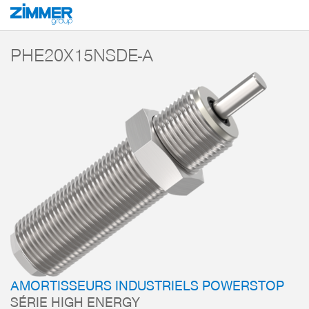
Démarrage
Produits
Composants
Technique d’amortissement
Amorti
PHE20X15NSDE-A
AMORTISSEURS INDUSTRIELS POWERSTOP
SÉRIE HIGH ENERGY