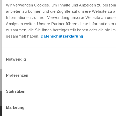
Wir verwenden Cookies, um Inhalte und Anzeigen zu personal
anbieten zu können und die Zugriffe auf unsere Website zu 
Informationen zu Ihrer Verwendung unserer Website an unse
Télécharger les données de CAO
Analysen weiter. Unsere Partner führen diese Informationen
zusammen, die Sie ihnen bereitgestellt haben oder die sie 
Télécharger
gesammelt haben.
Datenschutzerklärung
Einwilligungsauswahl
Notwendig
Partager cette page :
Präferenzen
Statistiken
Marketing
Conditions générales de vente
Protection des données
Mentions légales