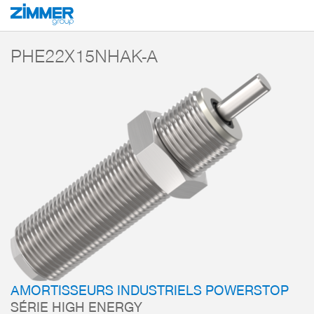
Démarrage
Produits
Composants
Technique d’amortissement
Amorti
PHE22X15NHAK-A
AMORTISSEURS INDUSTRIELS POWERSTOP
SÉRIE HIGH ENERGY