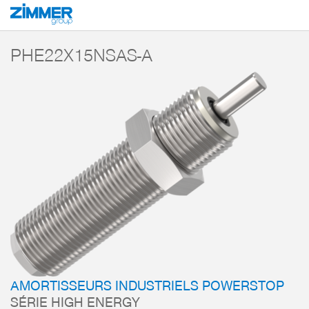
Démarrage
Produits
Composants
Technique d’amortissement
Amorti
PHE22X15NSAS-A
AMORTISSEURS INDUSTRIELS POWERSTOP
SÉRIE HIGH ENERGY