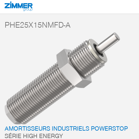
Démarrage
Produits
Composants
Technique d’amortissement
Amorti
PHE25X15NMFD-A
AMORTISSEURS INDUSTRIELS POWERSTOP
SÉRIE HIGH ENERGY