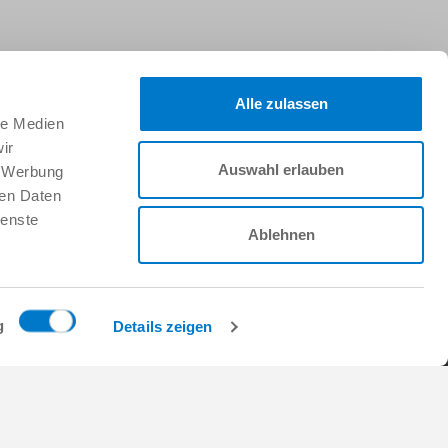
Suivez-nous sur :
Alle zulassen
le Medien
ir
Auswahl erlauben
, Werbung
Faire
ren Daten
CTORY
Travailler chez Zimmer
ienste
Group
Ablehnen
Offres d’emploi
Demande d'initiative
s
FAQ
 de l'énergie et de
g
Details zeigen
s
 de vente