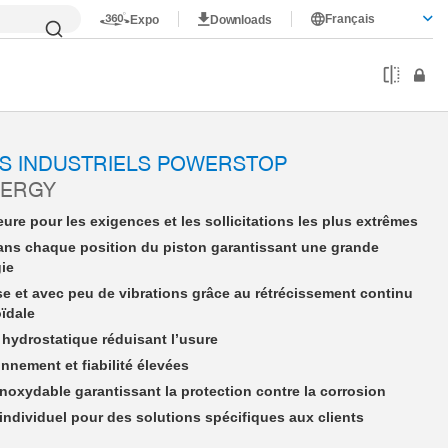
Français
Expo
Downloads
PHE27X15NHAK-A
S INDUSTRIELS POWERSTOP
NERGY
ure pour les exigences et les sollicitations les plus extrêmes
ans chaque position du piston garantissant une grande
gie
se et avec peu de vibrations grâce au rétrécissement continu
oïdale
hydrostatique réduisant l’usure
nnement et fiabilité élevées
 inoxydable garantissant la protection contre la corrosion
dividuel pour des solutions spécifiques aux clients