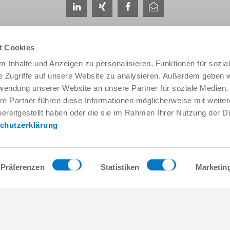
t Cookies
 Inhalte und Anzeigen zu personalisieren, Funktionen für sozia
e Zugriffe auf unsere Website zu analysieren. Außerdem geben w
rwendung unserer Website an unsere Partner für soziale Medien
Service & contact
Qui sommes-nous
re Partner führen diese Informationen möglicherweise mit weite
Interlocuteurs
THE KNOW-HOW FA
ereitgestellt haben oder die sie im Rahmen Ihrer Nutzung der D
Contact du service
Histoire
chutzerklärung
Formulaire de contact
Localités
Pré-vente
Salons et événement
Service
Gestion de la qualité,
l'environnement
Fourniture / téléchargement de
Präferenzen
Statistiken
Marketin
données
Zimmer Group Award
Accès
Conditions générales
Press