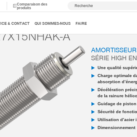
Comparaison des
Recherche
produits
ortissement
Amortisseur industriel PowerStop
High Energy
ICE & CONTACT
QUI SOMMES-NOUS
FAIRE
7X15NHAK-A
AMORTISSEUR
SÉRIE HIGH E
Une qualité supérie
Charge optimale d
absorption d’éner
Décélération préci
de la rainure hélic
Guidage de piston 
Sécurité de fonctio
Utilisation d’acier
Dimensionnement in