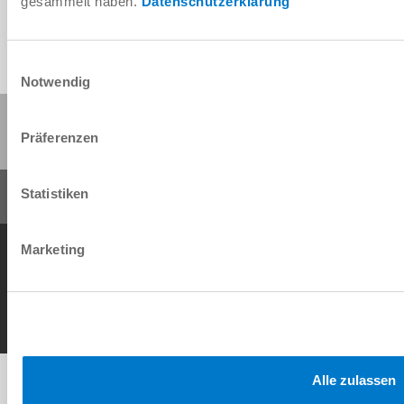
gesammelt haben.
Datenschutzerklärung
Einwilligungsauswahl
Notwendig
Partager cette page :
Präferenzen
Statistiken
Conditions générales de vente
Protection des données
Mentions légales
Marketing
Contact
Copyright © ZIMMER GROUP 2026
Alle zulassen