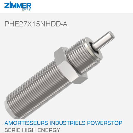
Démarrage
Produits
Composants
Technique d’amortissement
Amorti
PHE27X15NHDD-A
AMORTISSEURS INDUSTRIELS POWERSTOP
SÉRIE HIGH ENERGY