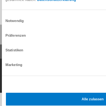
Einwilligungsauswahl
Notwendig
Partager cette page :
Präferenzen
Statistiken
Conditions générales de vente
Protection des données
Mentions légales
Marketing
Contact
Copyright © ZIMMER GROUP 2026
Alle zulassen