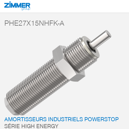
Démarrage
Produits
Composants
Technique d’amortissement
Amorti
PHE27X15NHFK-A
AMORTISSEURS INDUSTRIELS POWERSTOP
SÉRIE HIGH ENERGY