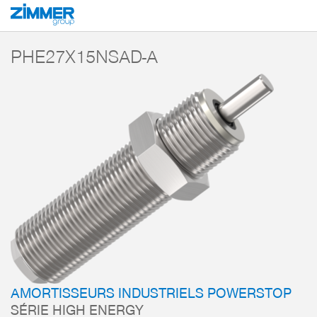
Démarrage
Produits
Composants
Technique d’amortissement
Amorti
PHE27X15NSAD-A
AMORTISSEURS INDUSTRIELS POWERSTOP
SÉRIE HIGH ENERGY