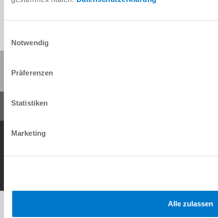
Einwilligungsauswahl
Notwendig
Partager cette page :
Präferenzen
Statistiken
Conditions générales de vente
Protection des données
Mentions légales
Marketing
Contact
Copyright © ZIMMER GROUP 2026
Alle zulassen