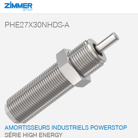
Démarrage
Produits
Composants
Technique d’amortissement
Amorti
PHE27X30NHDS-A
AMORTISSEURS INDUSTRIELS POWERSTOP
SÉRIE HIGH ENERGY