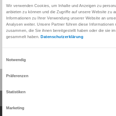
Wir verwenden Cookies, um Inhalte und Anzeigen zu personal
anbieten zu können und die Zugriffe auf unsere Website zu 
Informationen zu Ihrer Verwendung unserer Website an unse
Télécharger les données de CAO
Analysen weiter. Unsere Partner führen diese Informationen
zusammen, die Sie ihnen bereitgestellt haben oder die sie 
Télécharger
gesammelt haben.
Datenschutzerklärung
Einwilligungsauswahl
Notwendig
Partager cette page :
Präferenzen
Statistiken
Marketing
Conditions générales de vente
Protection des données
Mentions légales