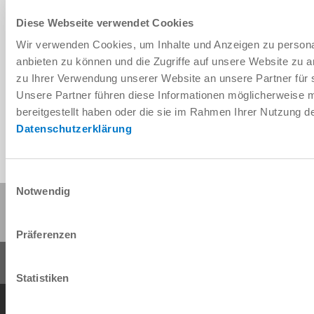
Diese Webseite verwendet Cookies
Wir verwenden Cookies, um Inhalte und Anzeigen zu personal
Télécharger les données de CAO
anbieten zu können und die Zugriffe auf unsere Website zu 
zu Ihrer Verwendung unserer Website an unsere Partner für 
Télécharger
Unsere Partner führen diese Informationen möglicherweise 
bereitgestellt haben oder die sie im Rahmen Ihrer Nutzung 
Datenschutzerklärung
Einwilligungsauswahl
Notwendig
Partager cette page :
Präferenzen
Statistiken
Conditions générales de vente
Protection des données
Mentions légales
Contact