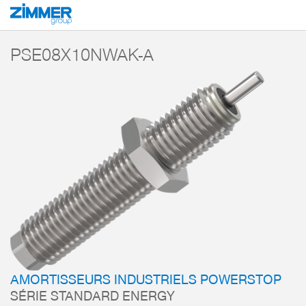
Démarrage
Produits
Composants
Technique d’amortissement
Amorti
PSE08X10NWAK-A
AMORTISSEURS INDUSTRIELS POWERSTOP
SÉRIE STANDARD ENERGY