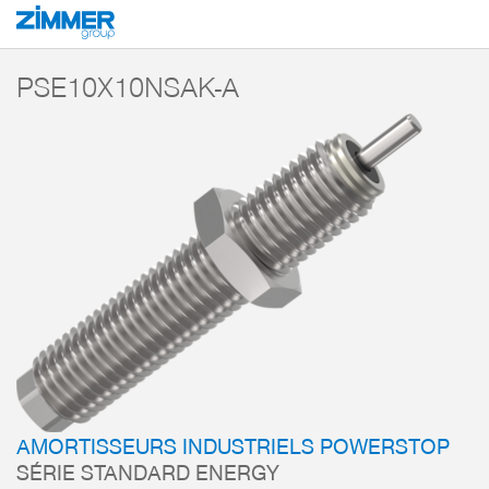
Démarrage
Produits
Composants
Technique d’amortissement
Amorti
PSE10X10NSAK-A
AMORTISSEURS INDUSTRIELS POWERSTOP
SÉRIE STANDARD ENERGY