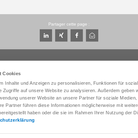
Partager cette page :
t Cookies
 Inhalte und Anzeigen zu personalisieren, Funktionen für sozia
Service & contact
Qui sommes-nous
e Zugriffe auf unsere Website zu analysieren. Außerdem geben w
Interlocuteurs
THE KNOW-HOW FA
rwendung unserer Website an unsere Partner für soziale Medien
Contact du service
Histoire
re Partner führen diese Informationen möglicherweise mit weite
Formulaire de contact
Localités
ereitgestellt haben oder die sie im Rahmen Ihrer Nutzung der D
Pré-vente
Salons et événement
chutzerklärung
Service
Gestion de la qualité,
l'environnement
Fourniture / téléchargement de
données
Zimmer Group Award