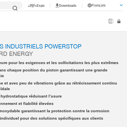
Français
Expo
Downloads
nergy
PSE10X10NWAD-A
S INDUSTRIELS POWERSTOP
ARD ENERGY
ure pour les exigences et les sollicitations les plus extrêmes
ans chaque position du piston garantissant une grande
gie
se et avec peu de vibrations grâce au rétrécissement continu
oïdale
hydrostatique réduisant l’usure
nnement et fiabilité élevées
 inoxydable garantissant la protection contre la corrosion
dividuel pour des solutions spécifiques aux clients