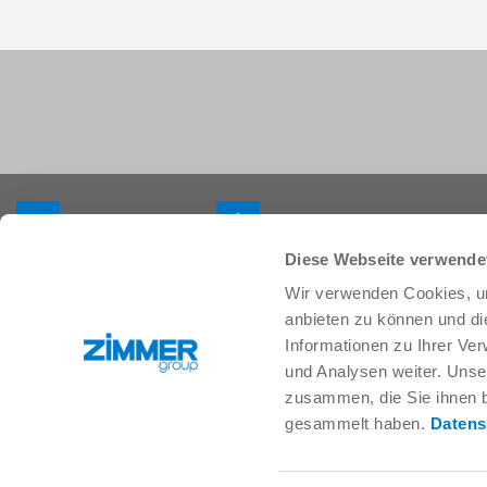
+33 388 833896
info.fr@zimmer-group.com
Diese Webseite verwende
Wir verwenden Cookies, um
Secteurs
Produits
anbieten zu können und di
Mobilité
Nouveautés
Informationen zu Ihrer Ve
Construction de machineset
Composants
und Analysen weiter. Unse
d’installations
Solutions système
zusammen, die Sie ihnen b
Biens de consommation
Technique des procédés
gesammelt haben.
Datens
Logistique
SOFT CLOSE
Biologie
Services numériques
Électronique
Moteur de recherche pour