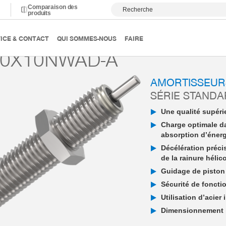
Comparaison des
Recherche
produits
ortissement
Amortisseur industriel PowerStop
Standard E
ICE & CONTACT
QUI SOMMES-NOUS
FAIRE
10X10NWAD-A
AMORTISSEUR
SÉRIE STAND
Une qualité supérie
Charge optimale d
absorption d’éner
Décélération préci
de la rainure hélic
Guidage de piston 
Sécurité de fonctio
Utilisation d’acier
Dimensionnement in