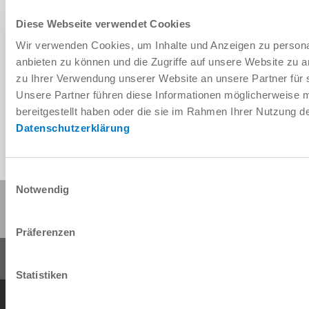
Diese Webseite verwendet Cookies
Wir verwenden Cookies, um Inhalte und Anzeigen zu personal
Télécharger les données de CAO
anbieten zu können und die Zugriffe auf unsere Website zu 
zu Ihrer Verwendung unserer Website an unsere Partner für 
Télécharger
Unsere Partner führen diese Informationen möglicherweise 
bereitgestellt haben oder die sie im Rahmen Ihrer Nutzung 
Datenschutzerklärung
Einwilligungsauswahl
Notwendig
Partager cette page :
Präferenzen
Statistiken
Conditions générales de vente
Protection des données
Mentions légales
Contact