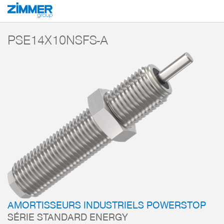
Démarrage
Produits
Composants
Technique d’amortissement
Amorti
PSE14X10NSFS-A
AMORTISSEURS INDUSTRIELS POWERSTOP
SÉRIE STANDARD ENERGY