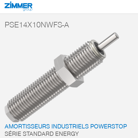
Démarrage
Produits
Composants
Technique d’amortissement
Amorti
PSE14X10NWFS-A
AMORTISSEURS INDUSTRIELS POWERSTOP
SÉRIE STANDARD ENERGY