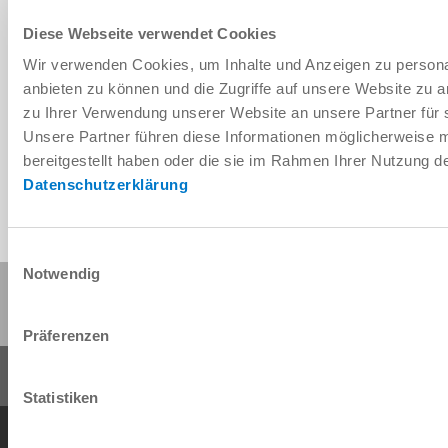
Diese Webseite verwendet Cookies
Wir verwenden Cookies, um Inhalte und Anzeigen zu personal
Télécharger les données de CAO
anbieten zu können und die Zugriffe auf unsere Website zu 
zu Ihrer Verwendung unserer Website an unsere Partner für 
Télécharger
Unsere Partner führen diese Informationen möglicherweise 
bereitgestellt haben oder die sie im Rahmen Ihrer Nutzung 
Datenschutzerklärung
Einwilligungsauswahl
Notwendig
Partager cette page :
Präferenzen
Statistiken
Conditions générales de vente
Protection des données
Mentions légales
Contact