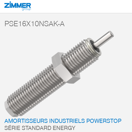
Démarrage
Produits
Composants
Technique d’amortissement
Amorti
PSE16X10NSAK-A
AMORTISSEURS INDUSTRIELS POWERSTOP
SÉRIE STANDARD ENERGY