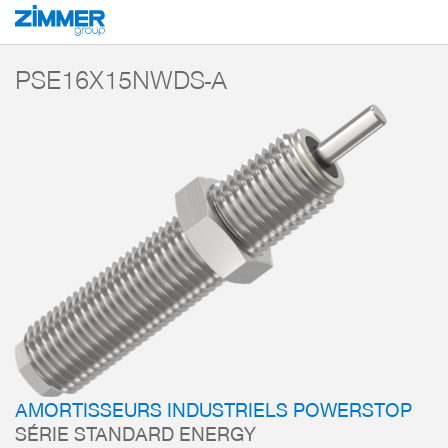
Démarrage
Produits
Composants
Technique d’amortissement
Amorti
PSE16X15NWDS-A
AMORTISSEURS INDUSTRIELS POWERSTOP
SÉRIE STANDARD ENERGY