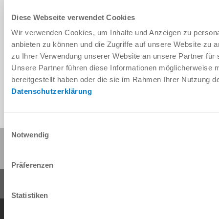
Diese Webseite verwendet Cookies
Wir verwenden Cookies, um Inhalte und Anzeigen zu personal
Télécharger les données de CAO
anbieten zu können und die Zugriffe auf unsere Website zu 
zu Ihrer Verwendung unserer Website an unsere Partner für 
Télécharger
Unsere Partner führen diese Informationen möglicherweise 
bereitgestellt haben oder die sie im Rahmen Ihrer Nutzung 
Datenschutzerklärung
Einwilligungsauswahl
Notwendig
Partager cette page :
Präferenzen
Statistiken
Conditions générales de vente
Protection des données
Mentions légales
Contact