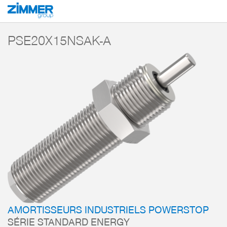
Démarrage
Produits
Composants
Technique d’amortissement
Amorti
PSE20X15NSAK-A
AMORTISSEURS INDUSTRIELS POWERSTOP
SÉRIE STANDARD ENERGY