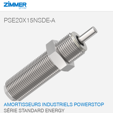
Démarrage
Produits
Composants
Technique d’amortissement
Amorti
PSE20X15NSDE-A
AMORTISSEURS INDUSTRIELS POWERSTOP
SÉRIE STANDARD ENERGY