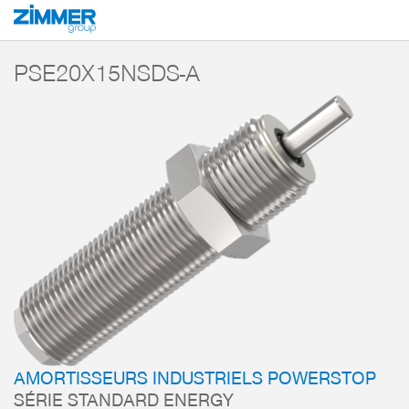
Démarrage
Produits
Composants
Technique d’amortissement
Amorti
PSE20X15NSDS-A
AMORTISSEURS INDUSTRIELS POWERSTOP
SÉRIE STANDARD ENERGY