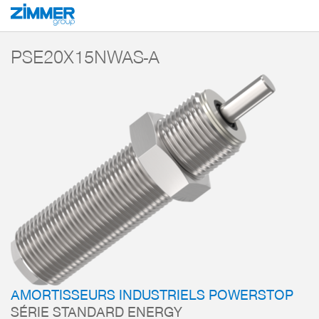
Démarrage
Produits
Composants
Technique d’amortissement
Amorti
PSE20X15NWAS-A
AMORTISSEURS INDUSTRIELS POWERSTOP
SÉRIE STANDARD ENERGY