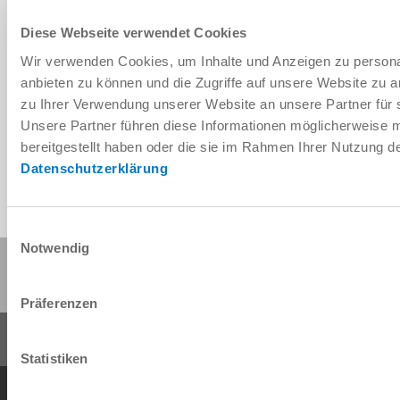
Diese Webseite verwendet Cookies
Wir verwenden Cookies, um Inhalte und Anzeigen zu personal
Télécharger les données de CAO
anbieten zu können und die Zugriffe auf unsere Website zu 
zu Ihrer Verwendung unserer Website an unsere Partner für 
Télécharger
Unsere Partner führen diese Informationen möglicherweise 
bereitgestellt haben oder die sie im Rahmen Ihrer Nutzung 
Datenschutzerklärung
Einwilligungsauswahl
Notwendig
Partager cette page :
Präferenzen
Statistiken
Conditions générales de vente
Protection des données
Mentions légales