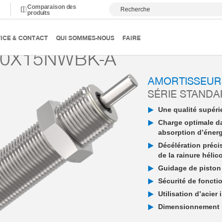
Comparaison des
Recherche
produits
ortissement
Amortisseur industriel PowerStop
Standard E
ICE & CONTACT
QUI SOMMES-NOUS
FAIRE
20X15NWBK-A
AMORTISSEUR
SÉRIE STAND
Une qualité supérie
Charge optimale d
absorption d’éner
Décélération préci
de la rainure hélic
Guidage de piston 
Sécurité de fonctio
Utilisation d’acier
Dimensionnement in