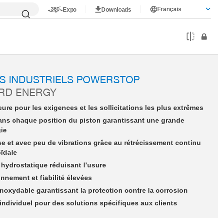
Français
Expo
Downloads
nergy
PSE20X15NWBK-A
S INDUSTRIELS POWERSTOP
ARD ENERGY
ure pour les exigences et les sollicitations les plus extrêmes
ans chaque position du piston garantissant une grande
gie
se et avec peu de vibrations grâce au rétrécissement continu
oïdale
hydrostatique réduisant l’usure
nnement et fiabilité élevées
 inoxydable garantissant la protection contre la corrosion
dividuel pour des solutions spécifiques aux clients