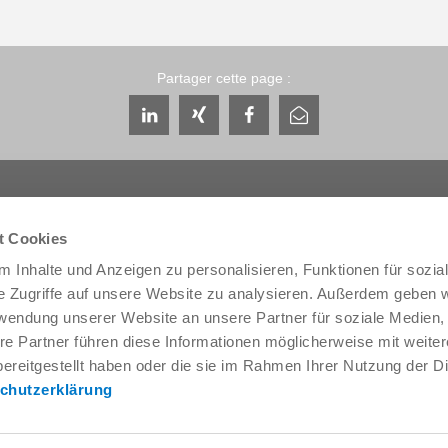
Partager cette page :
t Cookies
 Inhalte und Anzeigen zu personalisieren, Funktionen für sozia
Service & contact
Qui sommes-nous
e Zugriffe auf unsere Website zu analysieren. Außerdem geben w
Interlocuteurs
THE KNOW-HOW FA
rwendung unserer Website an unsere Partner für soziale Medien
Contact du service
Histoire
re Partner führen diese Informationen möglicherweise mit weite
Formulaire de contact
Localités
ereitgestellt haben oder die sie im Rahmen Ihrer Nutzung der D
Pré-vente
Salons et événement
chutzerklärung
Service
Gestion de la qualité,
l'environnement
Fourniture / téléchargement de
données
Zimmer Group Award