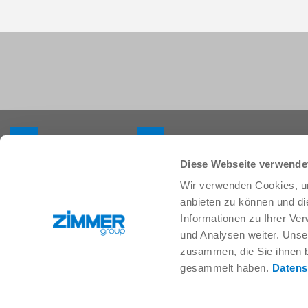
+33 388 833896
info.fr@zimmer-group.com
Diese Webseite verwende
Wir verwenden Cookies, um
Secteurs
Produits
anbieten zu können und di
Mobilité
Nouveautés
Informationen zu Ihrer Ve
Construction de machineset
Composants
und Analysen weiter. Unse
d’installations
Solutions système
zusammen, die Sie ihnen b
Biens de consommation
Technique des procédés
gesammelt haben.
Datens
Logistique
SOFT CLOSE
Biologie
Services numériques
Électronique
Moteur de recherche pour