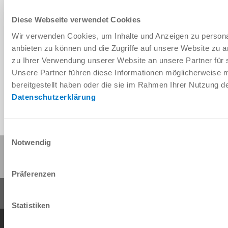
Diese Webseite verwendet Cookies
Wir verwenden Cookies, um Inhalte und Anzeigen zu personal
Télécharger les données de CAO
anbieten zu können und die Zugriffe auf unsere Website zu 
zu Ihrer Verwendung unserer Website an unsere Partner für 
Télécharger
Unsere Partner führen diese Informationen möglicherweise 
bereitgestellt haben oder die sie im Rahmen Ihrer Nutzung 
Datenschutzerklärung
Einwilligungsauswahl
Notwendig
Partager cette page :
Präferenzen
Statistiken
Conditions générales de vente
Protection des données
Mentions légales