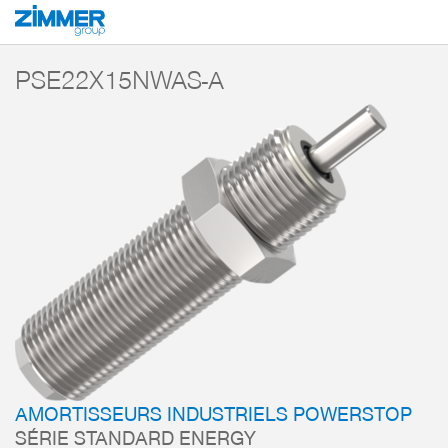
Démarrage
Produits
Composants
Technique d’amortissement
Amorti
PSE22X15NWAS-A
AMORTISSEURS INDUSTRIELS POWERSTOP
SÉRIE STANDARD ENERGY