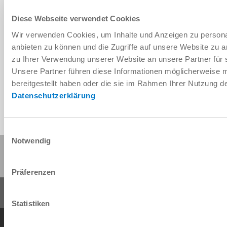
Diese Webseite verwendet Cookies
Wir verwenden Cookies, um Inhalte und Anzeigen zu personal
Télécharger les données de CAO
anbieten zu können und die Zugriffe auf unsere Website zu 
zu Ihrer Verwendung unserer Website an unsere Partner für 
Télécharger
Unsere Partner führen diese Informationen möglicherweise 
bereitgestellt haben oder die sie im Rahmen Ihrer Nutzung 
Datenschutzerklärung
Einwilligungsauswahl
Notwendig
Partager cette page :
Präferenzen
Statistiken
Conditions générales de vente
Protection des données
Mentions légales