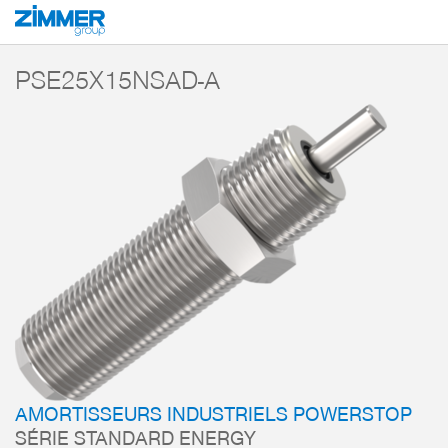
Démarrage
Produits
Composants
Technique d’amortissement
Amorti
PSE25X15NSAD-A
AMORTISSEURS INDUSTRIELS POWERSTOP
SÉRIE STANDARD ENERGY