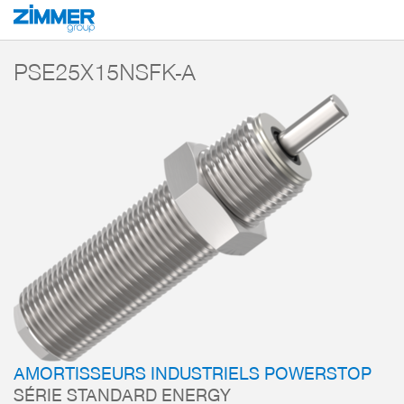
Démarrage
Produits
Composants
Technique d’amortissement
Amorti
PSE25X15NSFK-A
AMORTISSEURS INDUSTRIELS POWERSTOP
SÉRIE STANDARD ENERGY