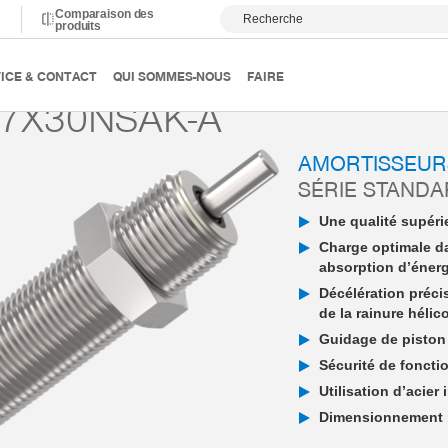
Comparaison des
Recherche
produits
ortissement
Amortisseur industriel PowerStop
Standard E
ICE & CONTACT
QUI SOMMES-NOUS
FAIRE
7X30NSAK-A
AMORTISSEUR
SÉRIE STAND
Une qualité supérie
Charge optimale d
absorption d’éner
Décélération préci
de la rainure hélic
Guidage de piston 
Sécurité de fonctio
Utilisation d’acier
Dimensionnement in