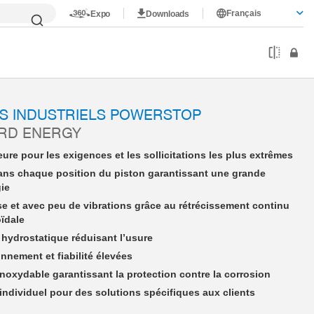
Français
Expo
Downloads
nergy
PSE27X30NSAK-A
S INDUSTRIELS POWERSTOP
ARD ENERGY
ure pour les exigences et les sollicitations les plus extrêmes
ans chaque position du piston garantissant une grande
gie
se et avec peu de vibrations grâce au rétrécissement continu
oïdale
hydrostatique réduisant l’usure
nnement et fiabilité élevées
 inoxydable garantissant la protection contre la corrosion
dividuel pour des solutions spécifiques aux clients