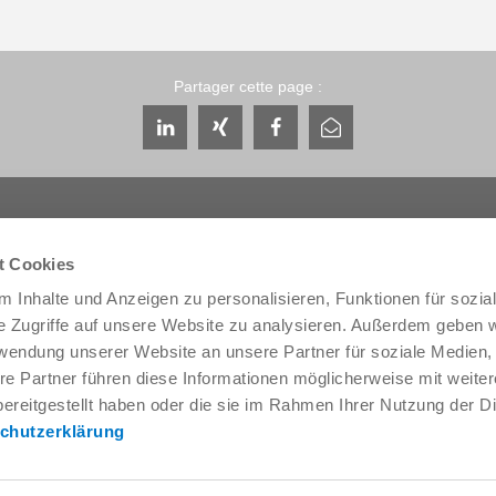
Partager cette page :
t Cookies
 Inhalte und Anzeigen zu personalisieren, Funktionen für sozia
Service & contact
Qui sommes-nous
e Zugriffe auf unsere Website zu analysieren. Außerdem geben w
Interlocuteurs
THE KNOW-HOW FA
rwendung unserer Website an unsere Partner für soziale Medien
Contact du service
Histoire
re Partner führen diese Informationen möglicherweise mit weite
Formulaire de contact
Localités
ereitgestellt haben oder die sie im Rahmen Ihrer Nutzung der D
Pré-vente
Salons et événement
chutzerklärung
Service
Gestion de la qualité,
l'environnement
Fourniture / téléchargement de
données
Zimmer Group Award