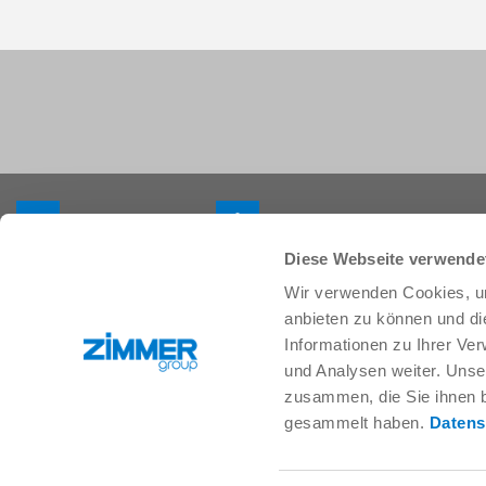
+33 388 833896
info.fr@zimmer-group.com
Diese Webseite verwende
Wir verwenden Cookies, um
Secteurs
Produits
anbieten zu können und di
Mobilité
Nouveautés
Informationen zu Ihrer Ve
Construction de machineset
Composants
und Analysen weiter. Unse
d’installations
Solutions système
zusammen, die Sie ihnen b
Biens de consommation
Technique des procédés
gesammelt haben.
Datens
Logistique
SOFT CLOSE
Biologie
Services numériques
Électronique
Moteur de recherche pour