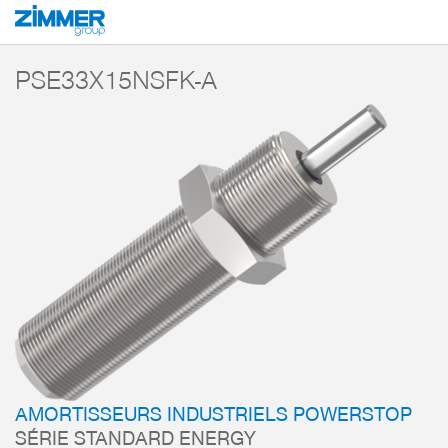
Démarrage
Produits
Composants
Technique d’amortissement
Amorti
PSE33X15NSFK-A
AMORTISSEURS INDUSTRIELS POWERSTOP
SÉRIE STANDARD ENERGY