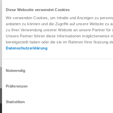
Diese Webseite verwendet Cookies
Wir verwenden Cookies, um Inhalte und Anzeigen zu personal
Télécharger les données de CAO
anbieten zu können und die Zugriffe auf unsere Website zu 
zu Ihrer Verwendung unserer Website an unsere Partner für 
Télécharger
Unsere Partner führen diese Informationen möglicherweise 
bereitgestellt haben oder die sie im Rahmen Ihrer Nutzung 
Datenschutzerklärung
Einwilligungsauswahl
Notwendig
Partager cette page :
Präferenzen
Statistiken
Conditions générales de vente
Protection des données
Mentions légales