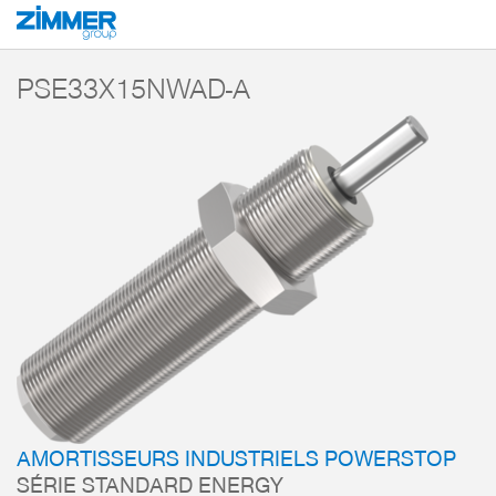
Démarrage
Produits
Composants
Technique d’amortissement
Amorti
PSE33X15NWAD-A
AMORTISSEURS INDUSTRIELS POWERSTOP
SÉRIE STANDARD ENERGY