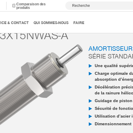
Comparaison des
Recherche
produits
ortissement
Amortisseur industriel PowerStop
Standard E
ICE & CONTACT
QUI SOMMES-NOUS
FAIRE
3X15NWAS-A
AMORTISSEUR
SÉRIE STAND
Une qualité supérie
Charge optimale d
absorption d’éner
Décélération préci
de la rainure hélic
Guidage de piston 
Sécurité de fonctio
Utilisation d’acier
Dimensionnement in