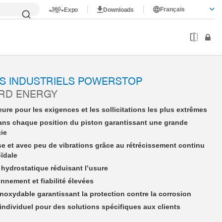
Français
Expo
Downloads
nergy
PSE33X15NWAS-A
S INDUSTRIELS POWERSTOP
ARD ENERGY
ure pour les exigences et les sollicitations les plus extrêmes
ans chaque position du piston garantissant une grande
gie
se et avec peu de vibrations grâce au rétrécissement continu
oïdale
hydrostatique réduisant l’usure
nnement et fiabilité élevées
 inoxydable garantissant la protection contre la corrosion
dividuel pour des solutions spécifiques aux clients