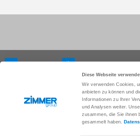
+33 388 833896
info.fr@zimmer-group.com
Diese Webseite verwende
Wir verwenden Cookies, um
Secteurs
Produits
anbieten zu können und di
Mobilité
Nouveautés
Informationen zu Ihrer Ve
Construction de machineset
Composants
und Analysen weiter. Unse
d’installations
Solutions système
zusammen, die Sie ihnen b
Biens de consommation
Technique des procédés
gesammelt haben.
Datens
Logistique
SOFT CLOSE
Biologie
Services numériques
Électronique
Moteur de recherche pour