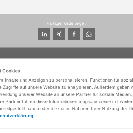
Partager cette page :
t Cookies
 Inhalte und Anzeigen zu personalisieren, Funktionen für sozia
Service & contact
Qui sommes-nous
e Zugriffe auf unsere Website zu analysieren. Außerdem geben w
Interlocuteurs
THE KNOW-HOW FA
rwendung unserer Website an unsere Partner für soziale Medien
Contact du service
Histoire
re Partner führen diese Informationen möglicherweise mit weite
Formulaire de contact
Localités
ereitgestellt haben oder die sie im Rahmen Ihrer Nutzung der D
Pré-vente
Salons et événement
chutzerklärung
Service
Gestion de la qualité,
l'environnement
Fourniture / téléchargement de
données
Zimmer Group Award