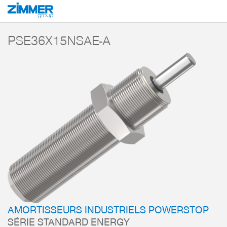
Démarrage
Produits
Composants
Technique d’amortissement
Amorti
PSE36X15NSAE-A
AMORTISSEURS INDUSTRIELS POWERSTOP
SÉRIE STANDARD ENERGY