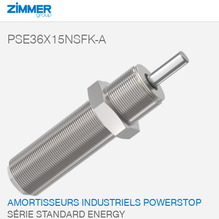
Démarrage
Produits
Composants
Technique d’amortissement
Amorti
PSE36X15NSFK-A
AMORTISSEURS INDUSTRIELS POWERSTOP
SÉRIE STANDARD ENERGY