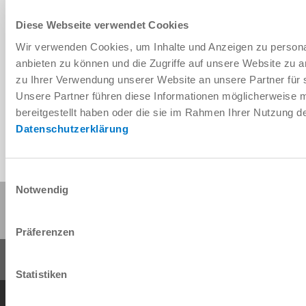
Diese Webseite verwendet Cookies
Wir verwenden Cookies, um Inhalte und Anzeigen zu personal
Télécharger les données de CAO
anbieten zu können und die Zugriffe auf unsere Website zu 
zu Ihrer Verwendung unserer Website an unsere Partner für 
Télécharger
Unsere Partner führen diese Informationen möglicherweise 
bereitgestellt haben oder die sie im Rahmen Ihrer Nutzung 
Datenschutzerklärung
Einwilligungsauswahl
Notwendig
Partager cette page :
Präferenzen
Statistiken
Conditions générales de vente
Protection des données
Mentions légales