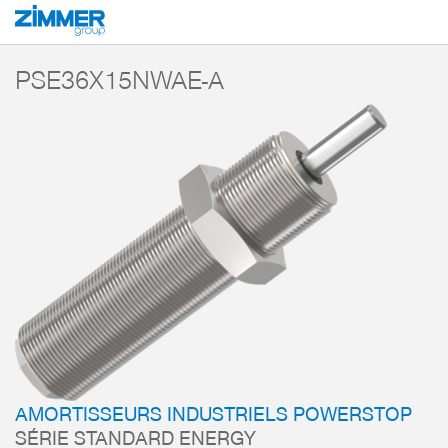
Démarrage
Produits
Composants
Technique d’amortissement
Amorti
PSE36X15NWAE-A
AMORTISSEURS INDUSTRIELS POWERSTOP
SÉRIE STANDARD ENERGY