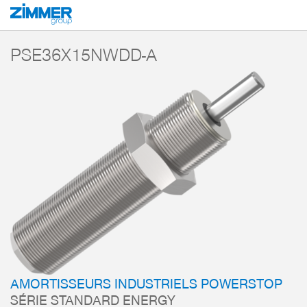
Démarrage
Produits
Composants
Technique d’amortissement
Amorti
PSE36X15NWDD-A
AMORTISSEURS INDUSTRIELS POWERSTOP
SÉRIE STANDARD ENERGY