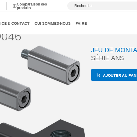
Comparaison des
Recherche
produits
anutention
Accessoires
ZUB-REF
ANS0046
ICE & CONTACT
QUI SOMMES-NOUS
FAIRE
0046
JEU DE MONT
SÉRIE ANS
AJOUTER AU PAN