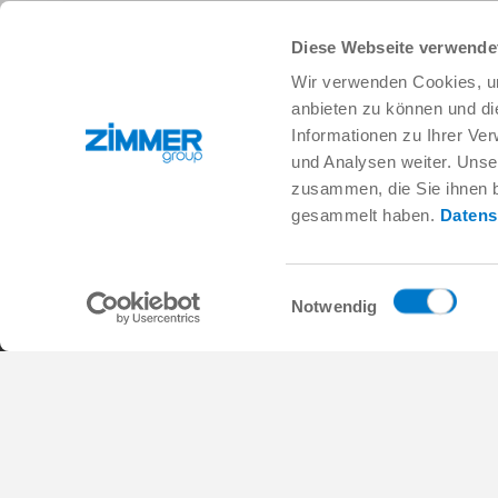
Diese Webseite verwende
+33 388 833896
info.fr@zimmer-group.com
Wir verwenden Cookies, um
anbieten zu können und di
Informationen zu Ihrer Ve
und Analysen weiter. Unse
Secteurs
Produits
zusammen, die Sie ihnen b
Mobilité
Nouveautés
gesammelt haben.
Datens
Construction de machineset
Composants
d’installations
Solutions système
Biens de consommation
Technique des procédés
Logistique
SOFT CLOSE
Einwilligungsauswahl
Notwendig
Biologie
Services numériques
Électronique
Moteur de recherche pour
Solutions de robotique
produits
SOFT CLOSE
FAQ
MIM / Plastic parts