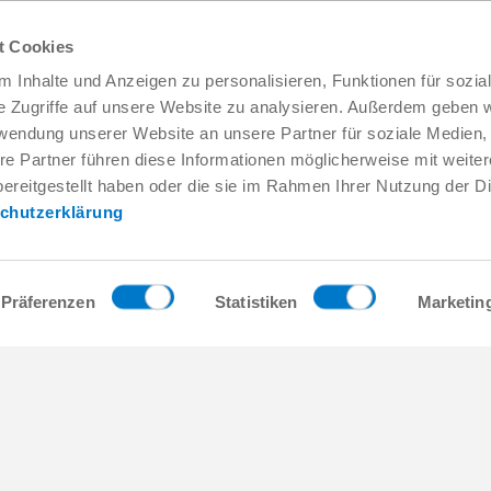
t Cookies
 Inhalte und Anzeigen zu personalisieren, Funktionen für sozia
e Zugriffe auf unsere Website zu analysieren. Außerdem geben w
rwendung unserer Website an unsere Partner für soziale Medien
re Partner führen diese Informationen möglicherweise mit weite
Service & contact
Qui sommes-nous
ereitgestellt haben oder die sie im Rahmen Ihrer Nutzung der D
Interlocuteurs
THE KNOW-HOW FA
chutzerklärung
Contact du service
Histoire
Formulaire de contact
Localités
Pré-vente
Salons et événement
Service
Gestion de la qualité,
Präferenzen
Statistiken
Marketin
l'environnement
Fourniture / téléchargement de
données
Zimmer Group Award
Accès
Conditions générales
Press