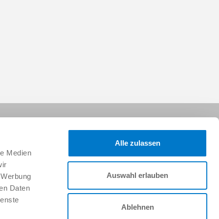
Alle zulassen
le Medien
ir
Auswahl erlauben
, Werbung
Suivez-nous sur :
ren Daten
ienste
Ablehnen
Faire