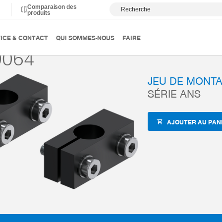
Comparaison des
Recherche
produits
anutention
Accessoires
ZUB-REF
ANS0064
ICE & CONTACT
QUI SOMMES-NOUS
FAIRE
0064
JEU DE MONT
SÉRIE ANS
AJOUTER AU PAN