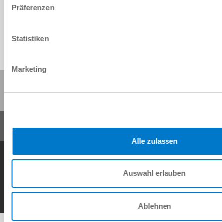
Präferenzen
Statistiken
Marketing
Partager cette page :
Alle zulassen
Conditions générales de vente
Protection des données
Mentions légales
Contact
Auswahl erlauben
Copyright © ZIMMER GROUP 2026
Ablehnen