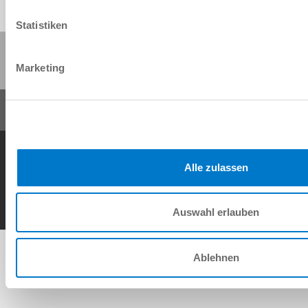
Statistiken
Partager cette page :
Marketing
Conditions générales de vente
Protection des données
Mentions légales
Contact
Alle zulassen
Copyright © ZIMMER GROUP 2026
Auswahl erlauben
Ablehnen