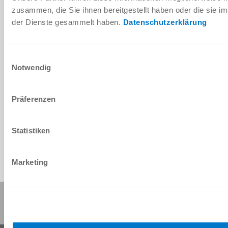
Fiche technique au format PDF
zusammen, die Sie ihnen bereitgestellt haben oder die sie 
der Dienste gesammelt haben.
Datenschutzerklärung
Télécharger
Einwilligungsauswahl
Notwendig
Télécharger les données de CAO
Präferenzen
Télécharger
Statistiken
Marketing
Partager cette page :