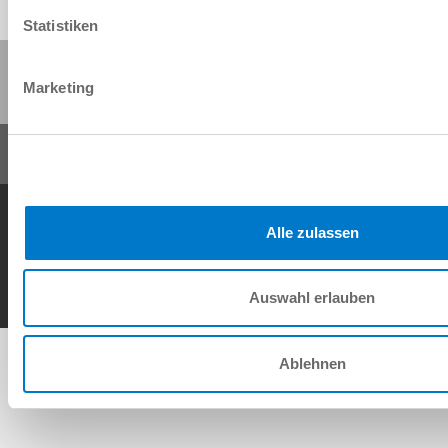
Statistiken
Partager cette page :
Marketing
Conditions générales de vente
Protection des données
Mentions légales
Contact
Alle zulassen
Copyright © ZIMMER GROUP 2026
Auswahl erlauben
Ablehnen