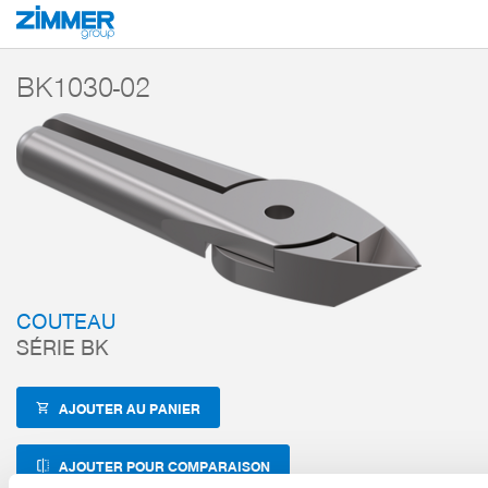
Démarrage
Produits
Composants
Technique de manutention
Accesso
BK1030-02
COUTEAU
SÉRIE BK
AJOUTER AU PANIER
AJOUTER POUR COMPARAISON