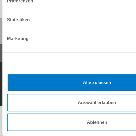
Präferenzen
Statistiken
Partager cette page :
Marketing
Conditions générales de vente
Protection des données
Mentions légales
Contact
Alle zulassen
Copyright © ZIMMER GROUP 2026
Auswahl erlauben
Ablehnen