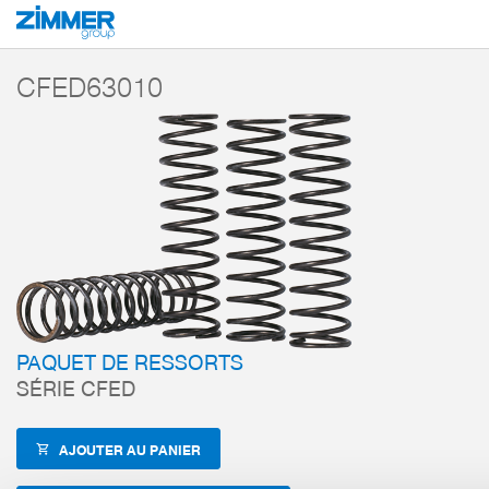
Démarrage
Produits
Composants
Technique de manutention
Accesso
CFED63010
PAQUET DE RESSORTS
SÉRIE CFED
AJOUTER AU PANIER