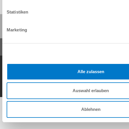
Statistiken
Partager cette page :
Marketing
Conditions générales de vente
Protection des données
Mentions légales
Contact
Alle zulassen
Copyright © ZIMMER GROUP 2026
Auswahl erlauben
Ablehnen