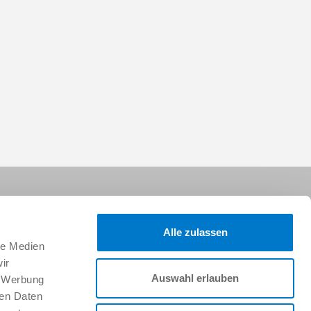
Alle zulassen
le Medien
ir
Suivez-nous sur :
Auswahl erlauben
, Werbung
ren Daten