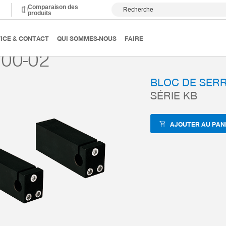
Comparaison des
Recherche
produits
anutention
Accessoires
ZUB-REF
KB1800-02
ICE & CONTACT
QUI SOMMES-NOUS
FAIRE
00-02
BLOC DE SER
SÉRIE KB
AJOUTER AU PAN