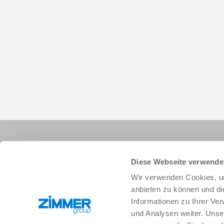
Diese Webseite verwende
Wir verwenden Cookies, um
anbieten zu können und di
+33 388 833896
info.fr@zimmer-group.com
Informationen zu Ihrer Ve
und Analysen weiter. Unse