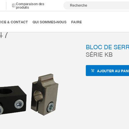
Comparaison des
Recherche
produits
anutention
Accessoires
ZUB-REF
KB8-47
ICE & CONTACT
QUI SOMMES-NOUS
FAIRE
47
BLOC DE SER
SÉRIE KB
AJOUTER AU PAN