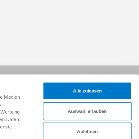
Alle zulassen
le Medien
ir
Auswahl erlauben
, Werbung
Suivez-nous sur :
ren Daten
ienste
Ablehnen
Faire