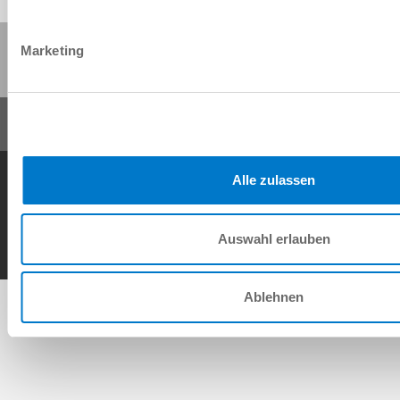
Partager cette page :
Marketing
Conditions générales de vente
Protection des données
Mentions légales
Alle zulassen
Contact
Copyright © ZIMMER GROUP 2026
Auswahl erlauben
Ablehnen