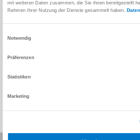
mit weiteren Daten zusammen, die Sie ihnen bereitgestellt ha
Rahmen Ihrer Nutzung der Dienste gesammelt haben.
Daten
Pièces détachées
Einwilligungsauswahl
Télécharger
Notwendig
Präferenzen
Télécharger les données de CAO
Statistiken
Télécharger
Marketing
Partager cette page :