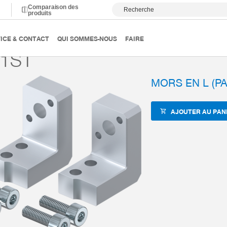
Comparaison des
Recherche
produits
anutention
Accessoires
ZUB-REF
LB801ST
ICE & CONTACT
QUI SOMMES-NOUS
FAIRE
1ST
MORS EN L (PA
AJOUTER AU PAN