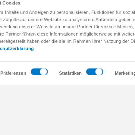
t Cookies
 Inhalte und Anzeigen zu personalisieren, Funktionen für sozia
e Zugriffe auf unsere Website zu analysieren. Außerdem geben w
rwendung unserer Website an unsere Partner für soziale Medien
re Partner führen diese Informationen möglicherweise mit weite
Service & contact
Qui sommes-nous
ereitgestellt haben oder die sie im Rahmen Ihrer Nutzung der D
Interlocuteurs
THE KNOW-HOW FA
chutzerklärung
Contact du service
Histoire
Formulaire de contact
Localités
Pré-vente
Salons et événement
Service
Gestion de la qualité,
Präferenzen
Statistiken
Marketin
l'environnement
Fourniture / téléchargement de
données
Zimmer Group Award
Accès
Conditions générales
Press
les
Contact