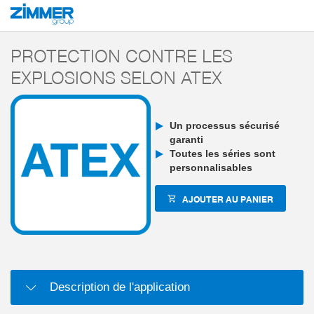
Démarrage
Produits
Composants
Technique de manutention
Pinces p
PROTECTION CONTRE LES
EXPLOSIONS SELON ATEX
Un processus sécurisé
garanti
Toutes les séries sont
personnalisables
AJOUTER AU PANIER
Description de l'application