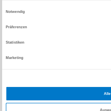
Einwilligungsauswahl
Notwendig
Präferenzen
Statistiken
Marketing
Alle
Auswa